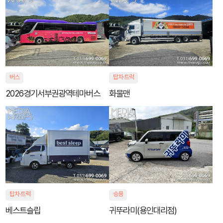
버스
탑차·트럭
2026경기서부권광역테마버스
화물맨
탑차·트럭
승용
베스트슬립
귀뚜라미(용인대리점)