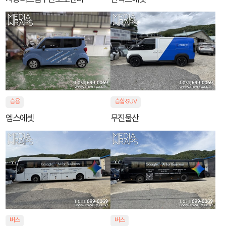
승용
승합·SUV
엠스에셋
무진물산
버스
버스