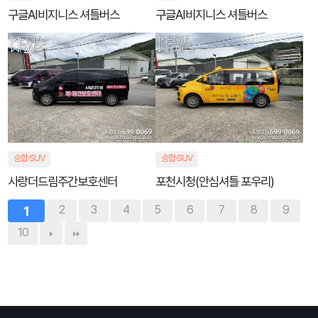
구글AI비지니스 셔틀버스
구글AI비지니스 셔틀버스
승합·SUV
승합·SUV
사랑더드림주간보호센터
포천시청(안심셔틀 포우리)
1
2
3
4
5
6
7
8
9
10