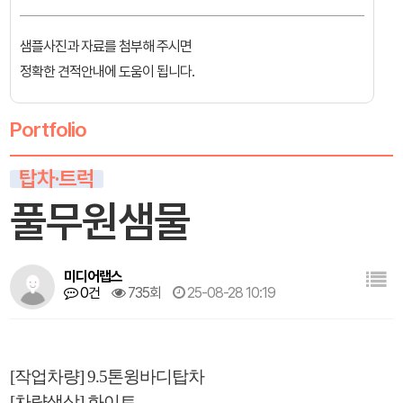
샘플사진과 자료를 첨부해 주시면
정확한 견적안내에 도움이 됩니다.
Portfolio
탑차·트럭
풀무원샘물
미디어랩스
0건
735회
25-08-28 10:19
[작업차량] 9.5톤윙바디탑차
[차량색상] 화이트