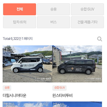
전체
승용
승합·SUV
탑차·트럭
버스
건물·제품·기타
Total 6,322건
1 페이지
승용
승합·SUV
더힐시니어타운
윈스타비투비