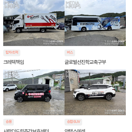
탑차·트럭
버스
크레텍책임
글로벌선진학교축구부
승용
승합·SUV
사랑더드림주간보호센터
안택스에셋