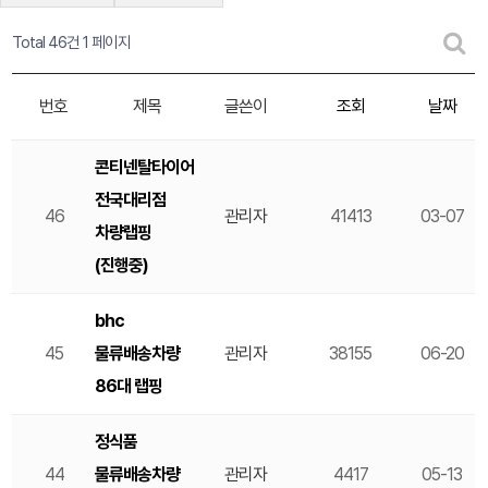
Total 46건
1 페이지
번호
제목
글쓴이
조회
날짜
콘티넨탈타이어
전국대리점
46
관리자
41413
03-07
차량랩핑
(진행중)
bhc
45
물류배송차량
관리자
38155
06-20
86대 랩핑
정식품
44
물류배송차량
관리자
4417
05-13