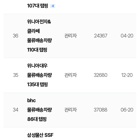
107대 랩핑
4
위니아전자&
클라쎄
36
관리자
24367
04-20
물류배송차량
110대 랩핑
위니아대우
35
물류배송차량
관리자
32680
12-20
135대 랩핑
bhc
34
물류배송차량
관리자
37088
06-20
86대 랩핑
삼성물산 SSF