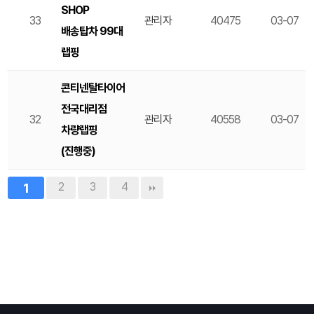
SHOP
33
관리자
40475
03-07
배송탑차 99대
랩핑
콘티넨탈타이어
전국대리점
32
관리자
40558
03-07
차량랩핑
(진행중)
1
2
3
4