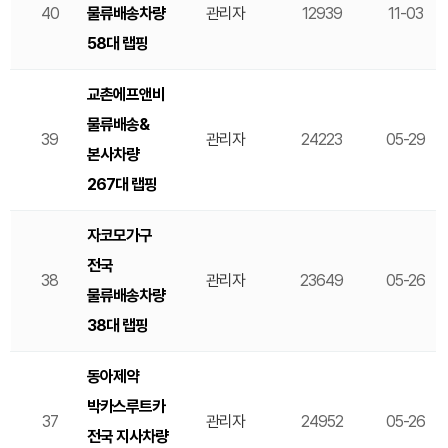
40
물류배송차량
관리자
12939
11-03
58대 랩핑
교촌에프앤비
물류배송&
39
관리자
24223
05-29
본사차량
267대 랩핑
자코모가구
전국
38
관리자
23649
05-26
물류배송차량
38대 랩핑
동아제약
박카스루트카
37
관리자
24952
05-26
전국 지사차량