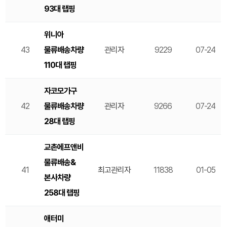
93대 랩핑
위니아
43
물류배송차량
관리자
9229
07-24
110대 랩핑
자코모가구
42
물류배송차량
관리자
9266
07-24
28대 랩핑
교촌에프앤비
물류배송&
41
최고관리자
11838
01-05
본사차량
258대 랩핑
애터미