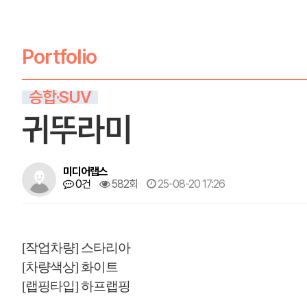
Portfolio
승합·SUV
귀뚜라미
미디어랩스
0건
582회
25-08-20 17:26
[작업차량] 스타리아
[차량색상] 화이트
[랩핑타입] 하프랩핑