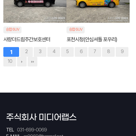
승합·SUV
승합·SUV
사랑더드림주간보호센터
포천시청(안심셔틀 포우리)
1
2
3
4
5
6
7
8
9
10
주식회사 미디어랩스
TEL
031-699-0069