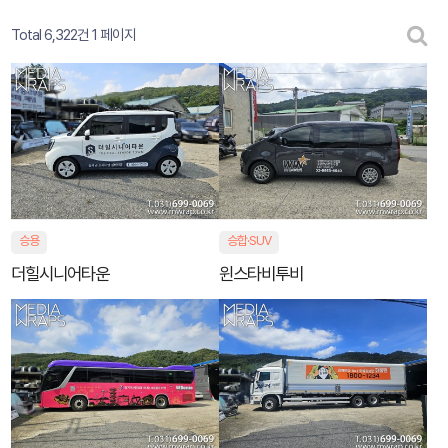
Total 6,322건
1 페이지
승용
승합·SUV
더힐시니어타운
윈스타비투비