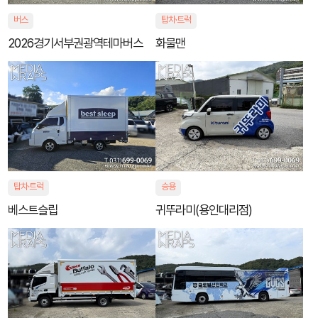
버스
탑차·트럭
2026경기서부권광역테마버스
화물맨
탑차·트럭
승용
베스트슬립
귀뚜라미(용인대리점)