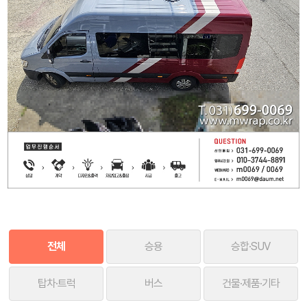
전체
승용
승합·SUV
탑차·트럭
버스
건물·제품·기타