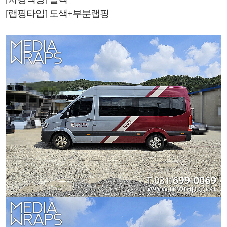
[랩핑타입] 도색+부분랩핑