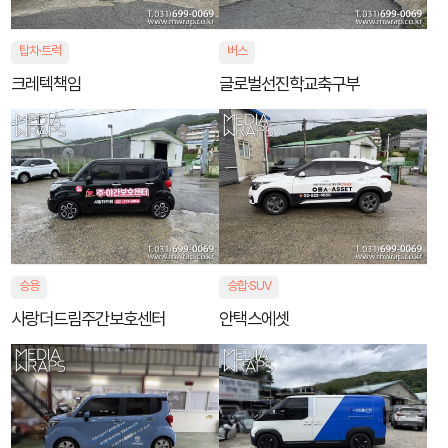
탑차·트럭
버스
크레텍책임
글로벌선진학교축구부
승용
승합·SUV
사랑더드림주간보호센터
안택스에셋