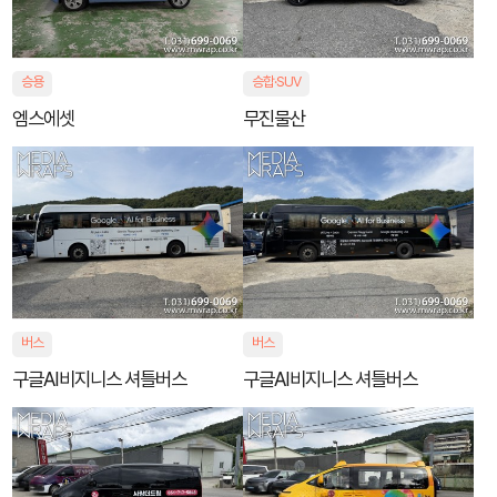
승용
승합·SUV
엠스에셋
무진물산
버스
버스
구글AI비지니스 셔틀버스
구글AI비지니스 셔틀버스