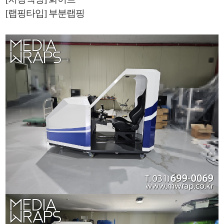
[랩핑타입] 부분랩핑