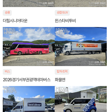
승용
승합·SUV
더힐시니어타운
윈스타비투비
버스
탑차·트럭
2026경기서부권광역테마버스
화물맨