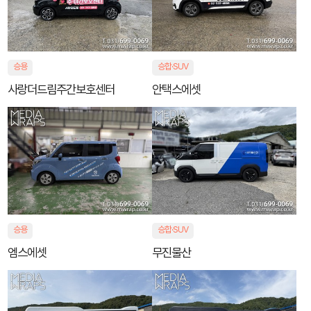
승용
승합·SUV
사랑더드림주간보호센터
안택스에셋
승용
승합·SUV
엠스에셋
무진물산