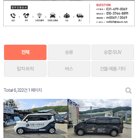
전체
승용
승합·SUV
탑차·트럭
버스
건물·제품·기타
Total 6,322건
1 페이지