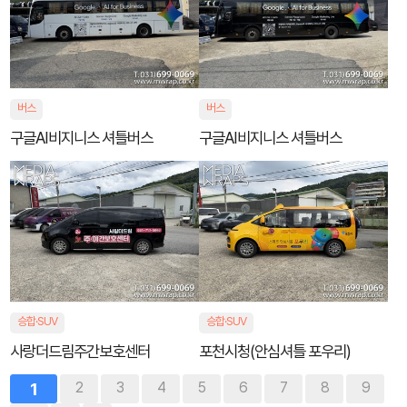
버스
버스
구글AI비지니스 셔틀버스
구글AI비지니스 셔틀버스
승합·SUV
승합·SUV
사랑더드림주간보호센터
포천시청(안심셔틀 포우리)
1
2
3
4
5
6
7
8
9