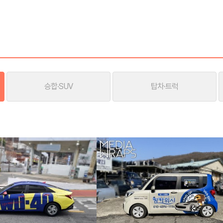
승합·SUV
탑차·트럭