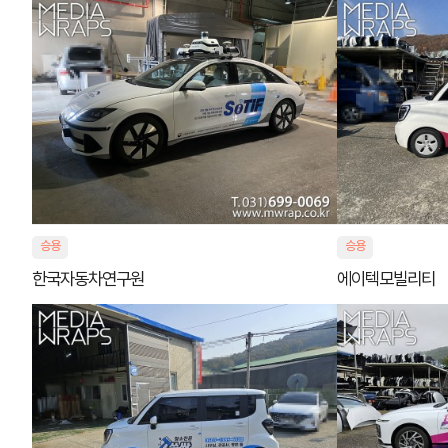
승용
승용
한국자동차연구원
에이텍모빌리티