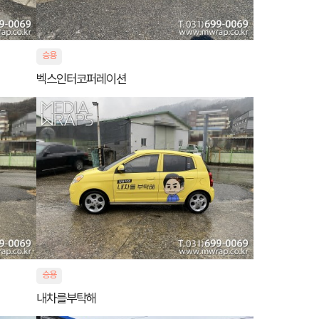
승용
벡스인터코퍼레이션
승용
내차를부탁해