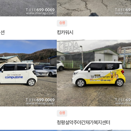
승용
이션
킹카워시
승용
청평설악주야간재가복지센터