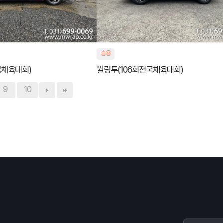
승용
국체육대회)
윌링투(106회전국체육대회)
9
10