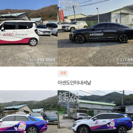
승용
아센도인터내셔날