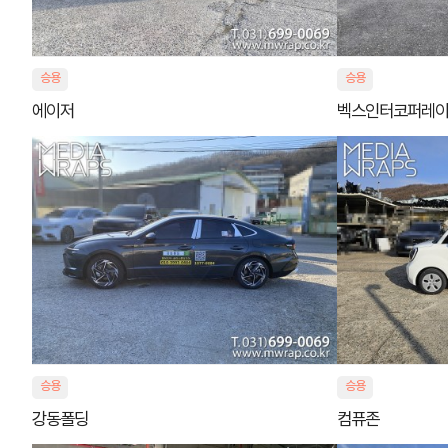
승용
승용
에이저
벡스인터코퍼레
승용
승용
강동폴딩
컴퓨존