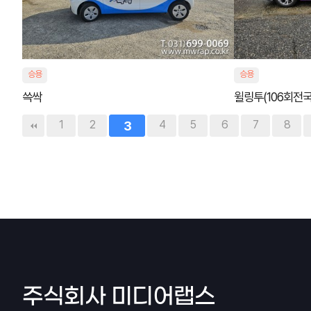
승용
승용
쓱싹
윌링투(106회전
다음
맨끝
1
2
3
4
5
6
7
8
주식회사 미디어랩스