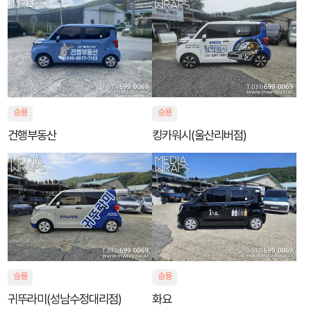
승용
승용
건행부동산
킹카워시(울산리버점)
승용
승용
귀뚜라미(성남수정대리점)
화요