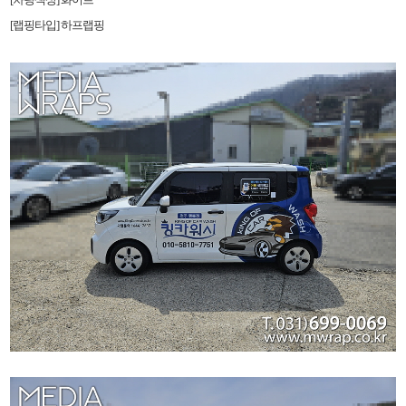
[랩핑타입] 하프랩핑