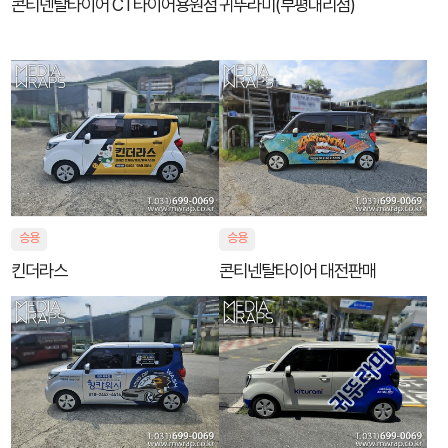
콘티넨탈타이어 CT타이어용원점
귀뚜라미(부평대리점)
승용
승용
킨더라스
콘티넨탈타이어 대전판매