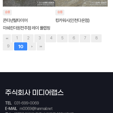
승용
승용
콘티넨탈타이어
킹카워시(인천다온점)
미쉐린더원전주점 레이 풀랩핑
1
2
3
4
5
6
7
8
9
10
주식회사 미디어랩스
TEL
031-699-0069
E-MAIL
m0069@hanmail.net