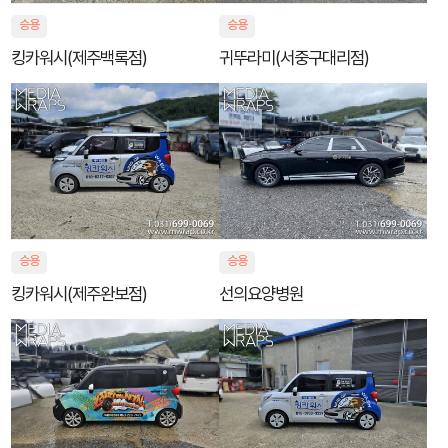
승용
승용
킹카워시(제주백록점)
귀뚜라미(서중구대리점)
승용
승용
킹카워시(제주완보점)
선의요양병원