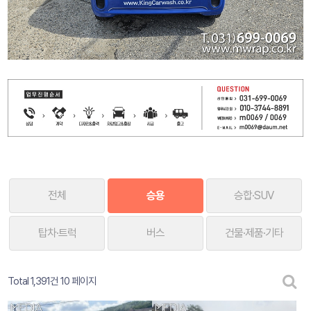
전체
승용
승합·SUV
탑차·트럭
버스
건물·제품·기타
Total 1,391건
10 페이지